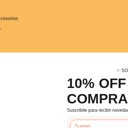
ccesorios
o
✨ SO
10% OFF
COMPRA
Suscribite para recibir noveda