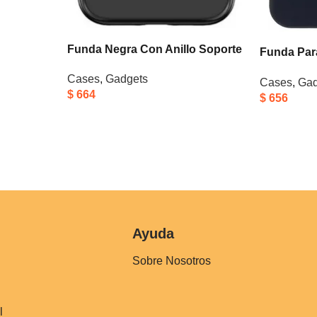
Funda Negra Con Anillo Soporte
Funda Par
Para iPhone 16 Plus Antigolpe
(6.7 Pulga
Cases
,
Gadgets
Negro
Cases
,
Gad
Silicona 
$
664
$
656
Gamuza Int
Rayones P
De Lente 
Ayuda
Sobre Nosotros
l