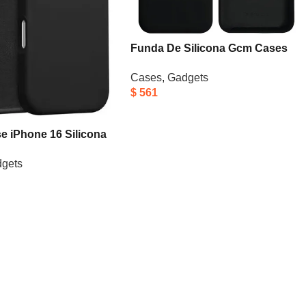
Funda De Silicona Gcm Cases
Para iPhone 15 Negra
Cases
,
Gadgets
$
561
e iPhone 16 Silicona
rior Microfibra Negro
gets
aco