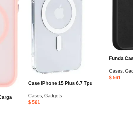
Funda Cas
Negra Inte
Cases
,
Gad
Negro Op
$
561
Case iPhone 15 Plus 6.7 Tpu
Magnético Transparente Usams
Cases
,
Gadgets
Transparente Transparente Tpu
Carga
$
561
e 16 Pro