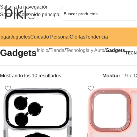
Saltar a la navegación
Saltar al contenido principal
ogar
Juguetes
Cuidado Personal
Ofertas
Tendencia
Gadgets
Inicio
/
Tienda
/
Tecnología y Auto
/
Gadgets
TECN
Mostrando los 10 resultados
Mostrar
9
1