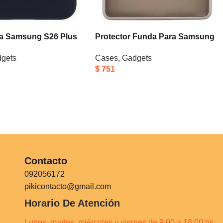
a Samsung S26 Plus
Protector Funda Para Samsung
das) Negro Protector
S25 Ultra Resistente Con Anillo
gets
Cases
,
Gadgets
Suave Con Felpa
Gris
$
751
erior Microfibra Sin
roteccion Completa
De Ca…
Contacto
092056172
pikicontacto@gmail.com
Horario De Atención
Lunes, martes, miércoles y viernes de 9:00 a 18:00 hs