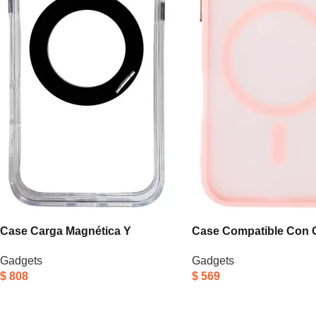
Case Carga Magnética Y
Case Compatible Con 
Protector De Lens Apple iPhone
Magnética Apple iPhon
Gadgets
Gadgets
17 Pro Negro
Max Rosa
$
808
$
569