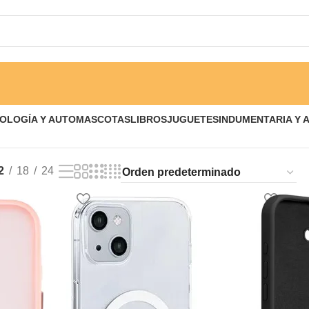
OLOGÍA Y AUTO
MASCOTAS
LIBROS
JUGUETES
INDUMENTARIA Y 
2
18
24