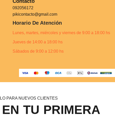
Contacto
092056172
pikicontacto@gmail.com
Horario De Atención
Lunes, martes, miércoles y viernes de 9:00 a 18:00 hs
Jueves de 14:00 a 18:00 hs
Sábados de 9:00 a 12:00 hs
LO PARA NUEVOS CLIENTES
 EN TU PRIMERA