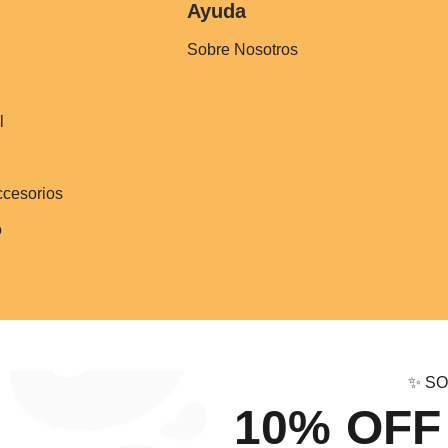
Ayuda
Sobre Nosotros
l
ccesorios
o
✨ SO
10% OFF