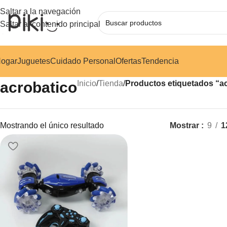
Saltar a la navegación
Saltar al contenido principal
ogar
Juguetes
Cuidado Personal
Ofertas
Tendencia
acrobatico
Inicio
/
Tienda
/
Productos etiquetados “a
Mostrando el único resultado
Mostrar
9
1