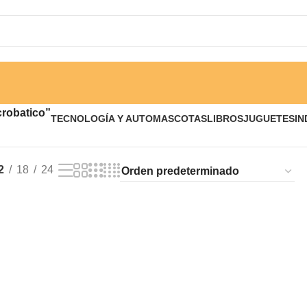
crobatico”
TECNOLOGÍA Y AUTO
MASCOTAS
LIBROS
JUGUETES
IN
2
18
24