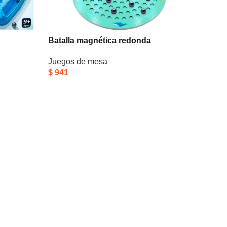
Batalla magnética redonda
Juegos de mesa
$
941