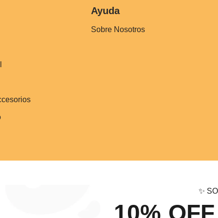
Ayuda
Sobre Nosotros
l
ccesorios
o
✨ SO
10% OFF