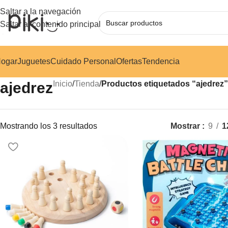
Saltar a la navegación
Saltar al contenido principal
ogar
Juguetes
Cuidado Personal
Ofertas
Tendencia
ajedrez
Inicio
/
Tienda
/
Productos etiquetados “ajedrez”
Mostrando los 3 resultados
Mostrar
9
1