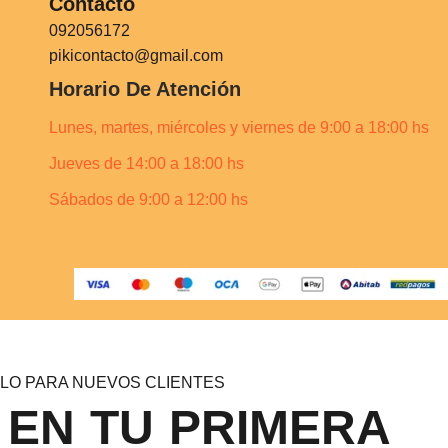
Contacto
092056172
pikicontacto@gmail.com
Horario De Atención
Lunes, martes, miércoles y viernes de 9:00 a 18:00 hs
Jueves de 14:00 a 18:00 hs
Sábados de 9:00 a 12:00 hs
LO PARA NUEVOS CLIENTES
 EN TU PRIMERA