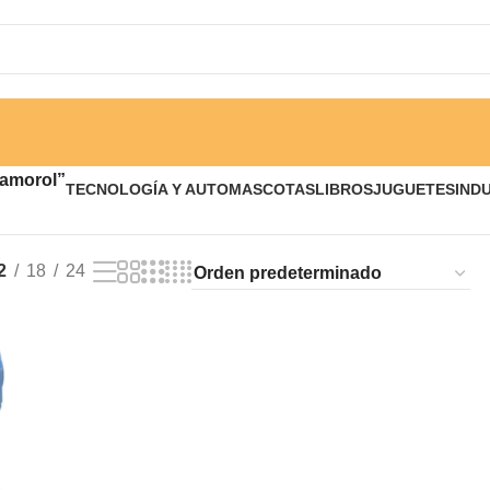
namorol”
TECNOLOGÍA Y AUTO
MASCOTAS
LIBROS
JUGUETES
IND
2
18
24