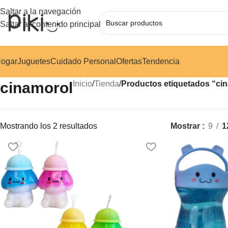
Saltar a la navegación
Saltar al contenido principal
ogar
Juguetes
Cuidado Personal
Ofertas
Tendencia
cinamorol
Inicio
/
Tienda
/
Productos etiquetados “ci
Mostrando los 2 resultados
Mostrar
9
1