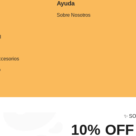
Ayuda
Sobre Nosotros
l
ccesorios
o
✨ SO
10% OFF