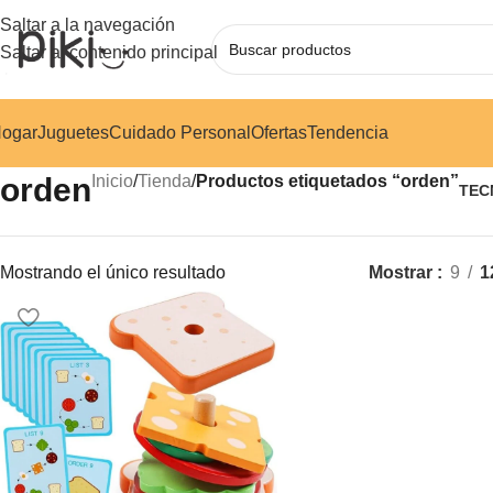
Saltar a la navegación
Saltar al contenido principal
ogar
Juguetes
Cuidado Personal
Ofertas
Tendencia
orden
Inicio
/
Tienda
/
Productos etiquetados “orden”
TEC
Mostrando el único resultado
Mostrar
9
1