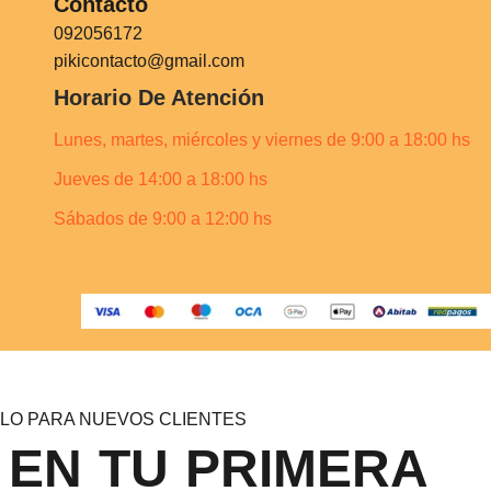
Contacto
092056172
pikicontacto@gmail.com
Horario De Atención
Lunes, martes, miércoles y viernes de 9:00 a 18:00 hs
Jueves de 14:00 a 18:00 hs
Sábados de 9:00 a 12:00 hs
LO PARA NUEVOS CLIENTES
 EN TU PRIMERA