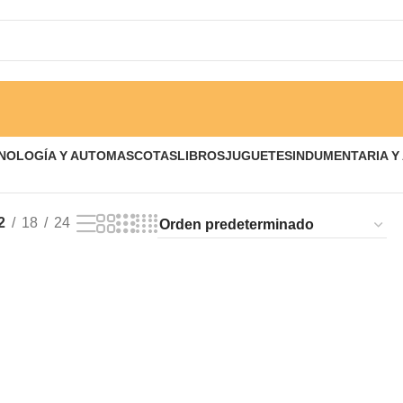
NOLOGÍA Y AUTO
MASCOTAS
LIBROS
JUGUETES
INDUMENTARIA Y
2
18
24