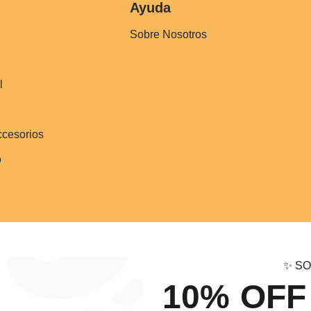
Ayuda
Sobre Nosotros
l
ccesorios
o
✨ SO
10% OFF