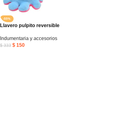
-55%
Llavero pulpito reversible
Indumentaria y accesorios
$
150
$
333
Añadir Al Carrito