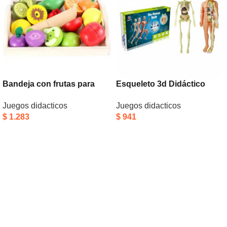
Bandeja con frutas para
Esqueleto 3d Didáctico
cortar
Anatomía Infantil Articulado
Juegos didacticos
Juegos didacticos
Piezas
$
1.283
$
941
Añadir Al Carrito
Añadir Al Carrito