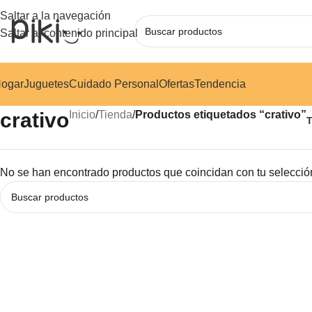
Saltar a la navegación
Saltar al contenido principal
ogar
Juguetes
Cuidado Personal
Ofertas
Tendencia
crativo
Inicio
/
Tienda
/
Productos etiquetados “crativo”
No se han encontrado productos que coincidan con tu selecció