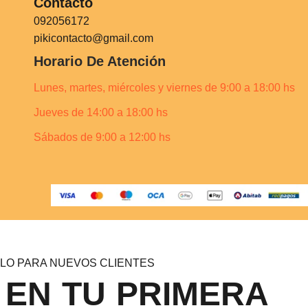
Contacto
092056172
pikicontacto@gmail.com
Horario De Atención
Lunes, martes, miércoles y viernes de 9:00 a 18:00 hs
Jueves de 14:00 a 18:00 hs
Sábados de 9:00 a 12:00 hs
LO PARA NUEVOS CLIENTES
 EN TU PRIMERA