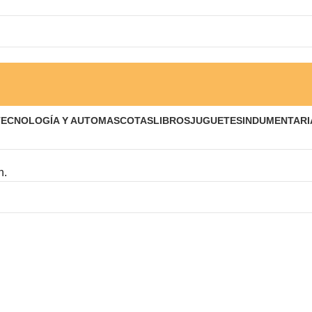
TECNOLOGÍA Y AUTO
MASCOTAS
LIBROS
JUGUETES
INDUMENTARI
n.