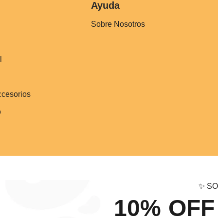
Ayuda
Sobre Nosotros
l
ccesorios
o
✨ SO
10% OFF